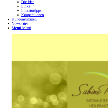
Die Idee
Links
Literaturtipps
Kooperationen
Kundenstimmen
Newsletter
Menü
Menü