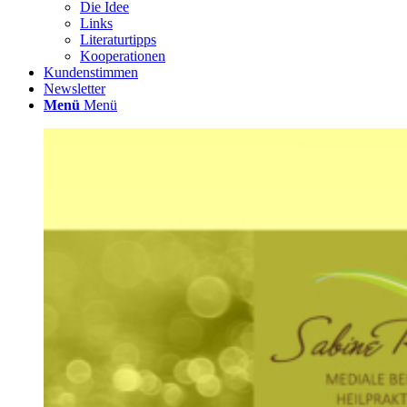
Die Idee
Links
Literaturtipps
Kooperationen
Kundenstimmen
Newsletter
Menü
Menü